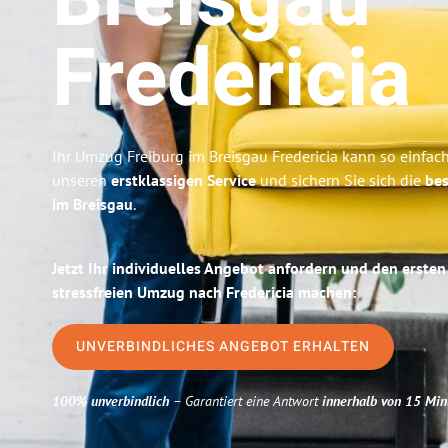
Breisgau
Fredericia
Ihr Umzug Freiburg im Breisgau Fredericia kann so einfach
unseren
erstklassigen Service
und sichern Sie sich die
bes
im Breisgau
.
Jetzt Ihr individuelles Angebot anfordern und den ersten
stressfreien Umzug nach Fredericia machen:
UNVERBINDLICHES ANGEBOT ERHALTEN
100% unverbindlich
– Garantiert eine Antwort
innerhalb von 15 Min