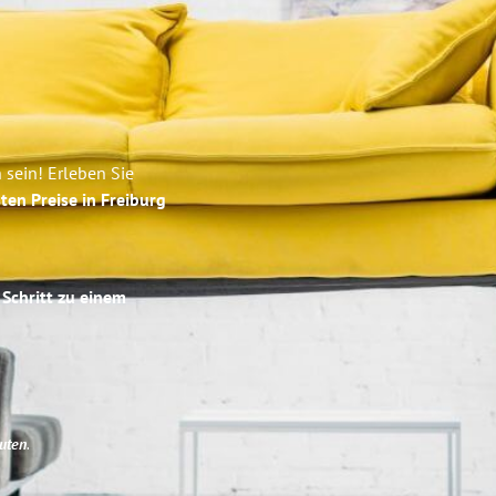
 sein! Erleben Sie
ten Preise in Freiburg
 Schritt zu einem
uten
.