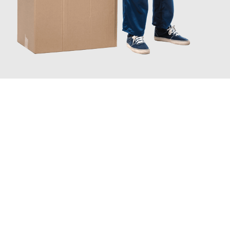
JETZT ANFRAGEN
Erleben Sie mit Umzugsmeister Baer Freiburg im Breisgau, wie
einfach und stressfrei Ihr Umzug Freiburg im Breisgau
Pécs
sein kann. Unser Expertenteam steht bereit, um Ihnen einen
reibungslosen Übergang in Ihr neues Zuhause zu garantieren.