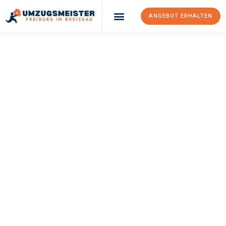
ANGEBOT ERHALTEN
UMZUGSMEISTER
BAER
Umzug Freiburg Im
Breisgau
Pécs
Ihr Umzug Freiburg im Breisgau Pécs kann so einfach sein!
Erleben Sie unseren
erstklassigen Service
und sichern Sie sich
die
besten Preise in Freiburg im Breisgau
.
Jetzt Ihr individuelles Angebot anfordern und den ersten
Schritt zu einem stressfreien Umzug nach Pécs machen: