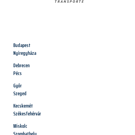
TRANSPORTE
Budapest
Nyíregyháza
Debrecen
Pécs
Győr
Szeged
Kecskemét
Székesfehérvár
Miskolc
Szombathely