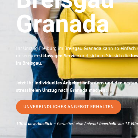
Breisgau
Granada
Ihr Umzug Freiburg im Breisgau Granada kann so einfach s
unseren
erstklassigen Service
und sichern Sie sich die
bes
im Breisgau
.
Jetzt Ihr individuelles Angebot anfordern und den ersten
stressfreien Umzug nach Granada machen:
UNVERBINDLICHES ANGEBOT ERHALTEN
100% unverbindlich
– Garantiert eine Antwort
innerhalb von 15 Min