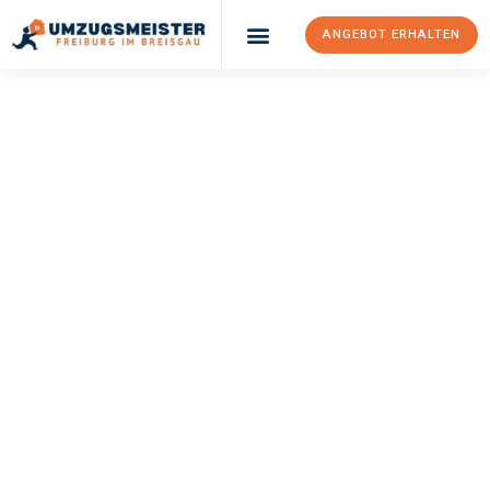
ANGEBOT ERHALTEN
UMZUGSMEISTER
BAER
Umzug Freiburg Im
Breisgau
Nis
Ihr Umzug Freiburg im Breisgau Nis kann so einfach sein! Erleben
Sie unseren
erstklassigen Service
und sichern Sie sich die
besten Preise in Freiburg im Breisgau
.
Jetzt Ihr individuelles Angebot anfordern und den ersten
Schritt zu einem stressfreien Umzug nach Nis machen: