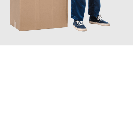
JETZT ANFRAGEN
Erleben Sie mit Umzugsmeister Baer Freiburg im Breisgau, wie
einfach und stressfrei Ihr Umzug Freiburg im Breisgau
Nis
sein kann. Unser Expertenteam steht bereit, um Ihnen einen
reibungslosen Übergang in Ihr neues Zuhause zu garantieren.