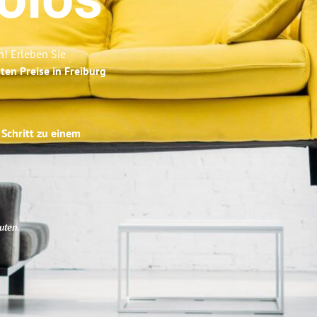
olos
n! Erleben Sie
ten Preise in Freiburg
 Schritt zu einem
uten
.