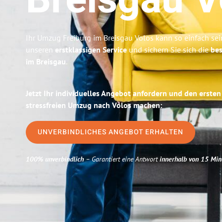
Breisgau
V
Ihr Umzug Freiburg im Breisgau Volos kann so einfach sei
unseren
erstklassigen Service
und sichern Sie sich die
bes
im Breisgau
.
Jetzt Ihr individuelles Angebot anfordern und den ersten
stressfreien Umzug nach Volos machen:
UNVERBINDLICHES ANGEBOT ERHALTEN
100% unverbindlich
– Garantiert eine Antwort
innerhalb von 15 Min